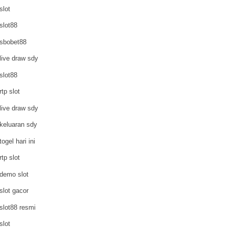
slot
slot88
sbobet88
live draw sdy
slot88
rtp slot
live draw sdy
keluaran sdy
togel hari ini
rtp slot
demo slot
slot gacor
slot88 resmi
slot