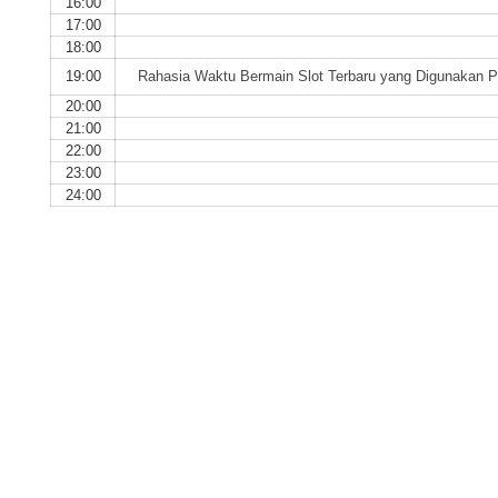
16:00
17:00
18:00
19:00
Rahasia Waktu Bermain Slot Terbaru yang Digunakan 
20:00
21:00
22:00
23:00
24:00