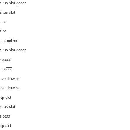
situs slot gacor
situs slot
slot
slot
slot online
situs slot gacor
sbobet
slot777
live draw hk
live draw hk
rtp slot
situs slot
slot88
rtp slot