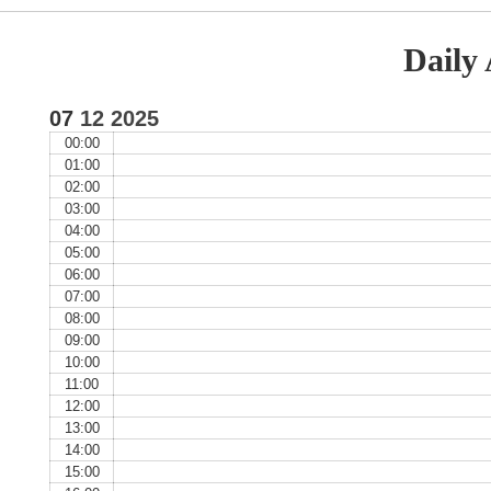
Navigation
Daily 
07
12
2025
00:00
01:00
02:00
03:00
04:00
05:00
06:00
07:00
08:00
09:00
10:00
11:00
12:00
13:00
14:00
15:00