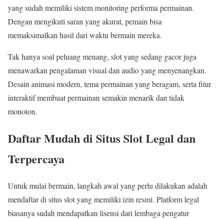
yang sudah memiliki sistem monitoring performa permainan.
Dengan mengikuti saran yang akurat, pemain bisa
memaksimalkan hasil dari waktu bermain mereka.
Tak hanya soal peluang menang, slot yang sedang gacor juga
menawarkan pengalaman visual dan audio yang menyenangkan.
Desain animasi modern, tema permainan yang beragam, serta fitur
interaktif membuat permainan semakin menarik dan tidak
monoton.
Daftar Mudah di Situs Slot Legal dan
Terpercaya
Untuk mulai bermain, langkah awal yang perlu dilakukan adalah
mendaftar di situs slot yang memiliki izin resmi. Platform legal
biasanya sudah mendapatkan lisensi dari lembaga pengatur