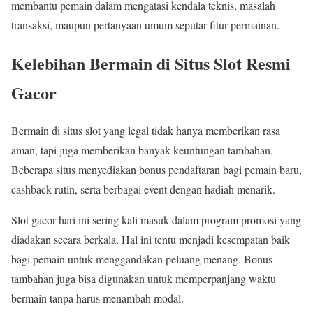
membantu pemain dalam mengatasi kendala teknis, masalah
transaksi, maupun pertanyaan umum seputar fitur permainan.
Kelebihan Bermain di Situs Slot Resmi
Gacor
Bermain di situs slot yang legal tidak hanya memberikan rasa
aman, tapi juga memberikan banyak keuntungan tambahan.
Beberapa situs menyediakan bonus pendaftaran bagi pemain baru,
cashback rutin, serta berbagai event dengan hadiah menarik.
Slot gacor hari ini sering kali masuk dalam program promosi yang
diadakan secara berkala. Hal ini tentu menjadi kesempatan baik
bagi pemain untuk menggandakan peluang menang. Bonus
tambahan juga bisa digunakan untuk memperpanjang waktu
bermain tanpa harus menambah modal.