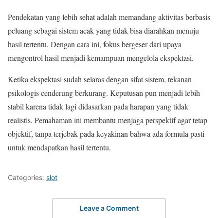
Pendekatan yang lebih sehat adalah memandang aktivitas berbasis
peluang sebagai sistem acak yang tidak bisa diarahkan menuju
hasil tertentu. Dengan cara ini, fokus bergeser dari upaya
mengontrol hasil menjadi kemampuan mengelola ekspektasi.
Ketika ekspektasi sudah selaras dengan sifat sistem, tekanan
psikologis cenderung berkurang. Keputusan pun menjadi lebih
stabil karena tidak lagi didasarkan pada harapan yang tidak
realistis. Pemahaman ini membantu menjaga perspektif agar tetap
objektif, tanpa terjebak pada keyakinan bahwa ada formula pasti
untuk mendapatkan hasil tertentu.
Categories:
slot
Leave a Comment