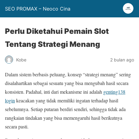
SEO PROMAX – Neoco Cina
Perlu Diketahui Pemain Slot
Tentang Strategi Menang
Kobe
2 bulan ago
Dalam sistem berbasis peluang, konsep “strategi menang” sering
disalahartikan sebagai sesuatu yang bisa mengubah hasil secara
konsisten. Padahal, inti dari mekanisme ini adalah
genting138
login
keacakan yang tidak memiliki ingatan terhadap hasil
sebelumnya. Setiap putaran berdiri sendiri, sehingga tidak ada
rangkaian tindakan yang bisa memengaruhi hasil berikutnya
secara pasti.