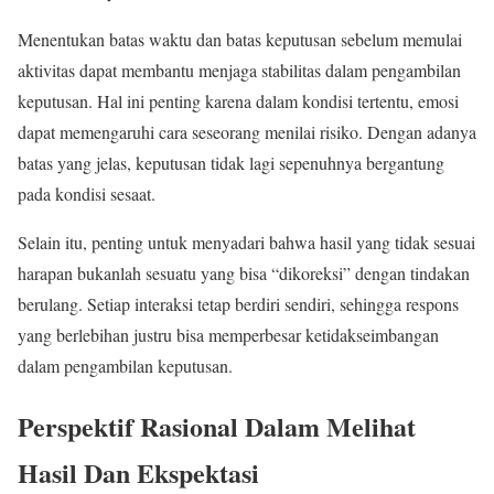
Menentukan batas waktu dan batas keputusan sebelum memulai
aktivitas dapat membantu menjaga stabilitas dalam pengambilan
keputusan. Hal ini penting karena dalam kondisi tertentu, emosi
dapat memengaruhi cara seseorang menilai risiko. Dengan adanya
batas yang jelas, keputusan tidak lagi sepenuhnya bergantung
pada kondisi sesaat.
Selain itu, penting untuk menyadari bahwa hasil yang tidak sesuai
harapan bukanlah sesuatu yang bisa “dikoreksi” dengan tindakan
berulang. Setiap interaksi tetap berdiri sendiri, sehingga respons
yang berlebihan justru bisa memperbesar ketidakseimbangan
dalam pengambilan keputusan.
Perspektif Rasional Dalam Melihat
Hasil Dan Ekspektasi