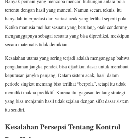
Banyak pemain yang mencoba mencari hubungan antara pola
tertentu dengan hasil yang muncul. Namun secara teknis, itu
hanyalah interpretasi dari variasi acak yang terlihat seperti pola.
Ketika manusia melihat sesuatu yang berulang, otak cenderung
menganggapnya sebagai sesuatu yang bisa diprediksi, meskipun
secara matematis tidak demikian.
Kesalahan utama yang sering terjadi adalah menganggap bahwa
pengalaman jangka pendek bisa dijadikan dasar untuk membuat
keputusan jangka panjang. Dalam sistem acak, hasil dalam
periode singkat memang bisa terlihat “berpola”, tetapi itu tidak
memiliki makna prediktif. Karena itu, gagasan tentang strategi
yang bisa menjamin hasil tidak sejalan dengan sifat dasar sistem
itu sendiri.
Kesalahan Persepsi Tentang Kontrol