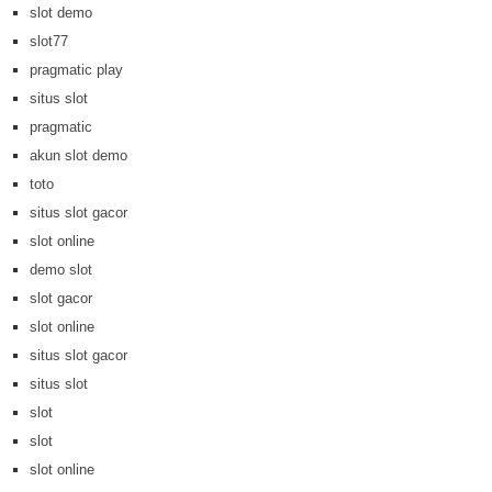
slot demo
slot77
pragmatic play
situs slot
pragmatic
akun slot demo
toto
situs slot gacor
slot online
demo slot
slot gacor
slot online
situs slot gacor
situs slot
slot
slot
slot online