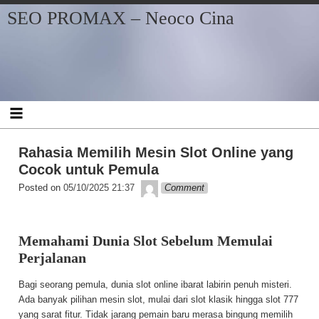
Skip
SEO PROMAX – Neoco Cina
to
content
Rahasia Memilih Mesin Slot Online yang
Cocok untuk Pemula
Kobe
Posted on
05/10/2025 21:37
Comment
Memahami Dunia Slot Sebelum Memulai
Perjalanan
Bagi seorang pemula, dunia slot online ibarat labirin penuh misteri.
Ada banyak pilihan mesin slot, mulai dari slot klasik hingga slot 777
yang sarat fitur. Tidak jarang pemain baru merasa bingung memilih