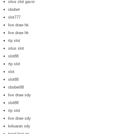
situs slot gacor
sbobet
slot777
live draw hk
live draw hk
rtp slot
situs slot
slot88
rtp slot
slot
slot88
sbobet88
live draw sdy
slot88
rtp slot
live draw sdy
keluaran sdy
togel hari ini