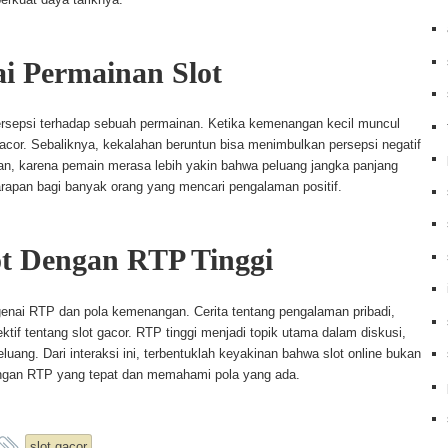
i Permainan Slot
sepsi terhadap sebuah permainan. Ketika kemenangan kecil muncul
gacor. Sebaliknya, kekalahan beruntun bisa menimbulkan persepsi negatif
an, karena pemain merasa lebih yakin bahwa peluang jangka panjang
rapan bagi banyak orang yang mencari pengalaman positif.
ot Dengan RTP Tinggi
genai RTP dan pola kemenangan. Cerita tentang pengalaman pribadi,
ktif tentang slot gacor. RTP tinggi menjadi topik utama dalam diskusi,
uang. Dari interaksi ini, terbentuklah keyakinan bahwa slot online bukan
dengan RTP yang tepat dan memahami pola yang ada.
and
slot gacor