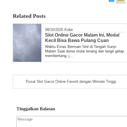
entr
Related Posts
was
pos
08/10/2025
Kobe
Slot Online Gacor Malam Ini, Modal
in
Kecil Bisa Bawa Pulang Cuan
Waktu Emas Bermain Slot di Tengah Sunyi
Malam Saat dunia mulai tenang dan langit gelap
membentang, j...
Pusat Slot Gacor Online Favorit dengan Winrate Tinggi
Tinggalkan Balasan