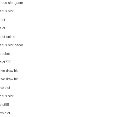
situs slot gacor
situs slot
slot
slot
slot online
situs slot gacor
sbobet
slot777
live draw hk
live draw hk
rtp slot
situs slot
slot88
rtp slot