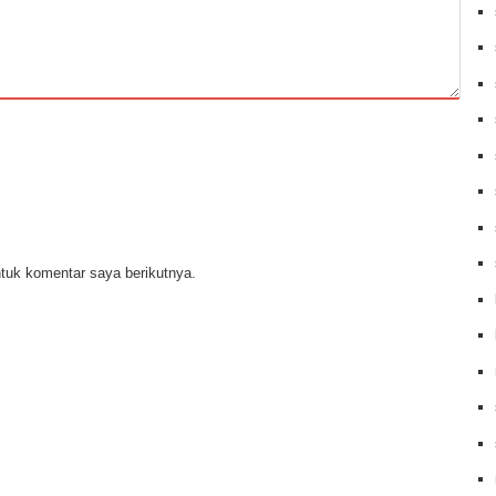
tuk komentar saya berikutnya.