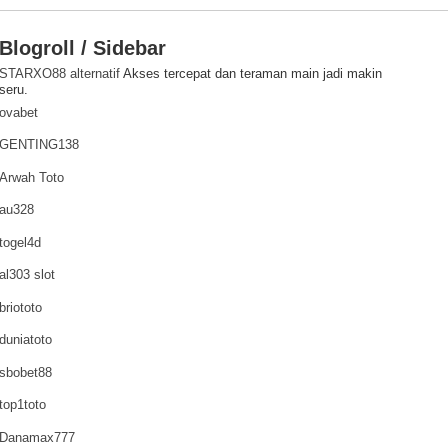
Blogroll / Sidebar
STARXO88 alternatif
Akses tercepat dan teraman main jadi makin
seru.
ovabet
GENTING138
Arwah Toto
au328
togel4d
al303 slot
briototo
duniatoto
sbobet88
top1toto
Danamax777