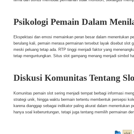
Psikologi Pemain Dalam Menila
Ekspektasi dan emosi memainkan peran besar dalam menentukan per
berulang kali, pemain merasa permainan tersebut layak disebut slot 
meski peluang tetap ada. RTP tinggi menjadi faktor yang menenangk
tetap menguntungkan. Situs slot gampang menang menjadi simbol ha
Diskusi Komunitas Tentang Sl
Komunitas pemain slot sering menjadi tempat berbagi informasi men
strategi unik, hingga waktu bermain tertentu membentuk persepsi kole
karena dianggap sebagai indikator paling akurat dalam menentukan pel
hanya soal keberuntungan, tetapi juga tentang memilih permainan 
This
slot