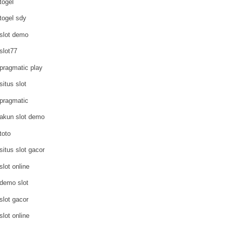
togel
togel sdy
slot demo
slot77
pragmatic play
situs slot
pragmatic
akun slot demo
toto
situs slot gacor
slot online
demo slot
slot gacor
slot online