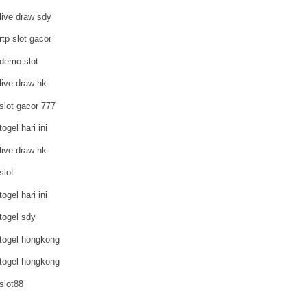
live draw sdy
rtp slot gacor
demo slot
live draw hk
slot gacor 777
togel hari ini
live draw hk
slot
togel hari ini
togel sdy
togel hongkong
togel hongkong
slot88