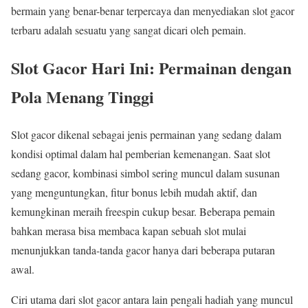
bermain yang benar-benar terpercaya dan menyediakan slot gacor
terbaru adalah sesuatu yang sangat dicari oleh pemain.
Slot Gacor Hari Ini: Permainan dengan
Pola Menang Tinggi
Slot gacor dikenal sebagai jenis permainan yang sedang dalam
kondisi optimal dalam hal pemberian kemenangan. Saat slot
sedang gacor, kombinasi simbol sering muncul dalam susunan
yang menguntungkan, fitur bonus lebih mudah aktif, dan
kemungkinan meraih freespin cukup besar. Beberapa pemain
bahkan merasa bisa membaca kapan sebuah slot mulai
menunjukkan tanda-tanda gacor hanya dari beberapa putaran
awal.
Ciri utama dari slot gacor antara lain pengali hadiah yang muncul