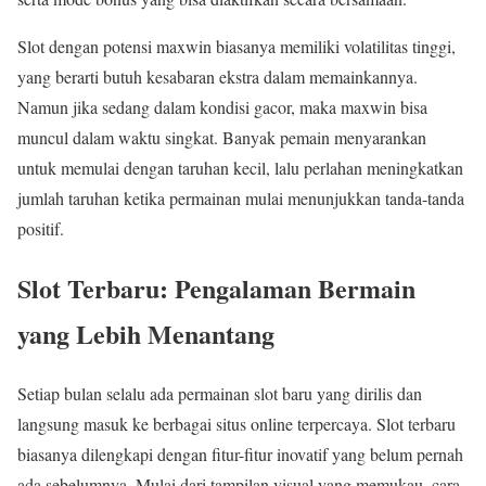
Slot dengan potensi maxwin biasanya memiliki volatilitas tinggi,
yang berarti butuh kesabaran ekstra dalam memainkannya.
Namun jika sedang dalam kondisi gacor, maka maxwin bisa
muncul dalam waktu singkat. Banyak pemain menyarankan
untuk memulai dengan taruhan kecil, lalu perlahan meningkatkan
jumlah taruhan ketika permainan mulai menunjukkan tanda-tanda
positif.
Slot Terbaru: Pengalaman Bermain
yang Lebih Menantang
Setiap bulan selalu ada permainan slot baru yang dirilis dan
langsung masuk ke berbagai situs online terpercaya. Slot terbaru
biasanya dilengkapi dengan fitur-fitur inovatif yang belum pernah
ada sebelumnya. Mulai dari tampilan visual yang memukau, cara