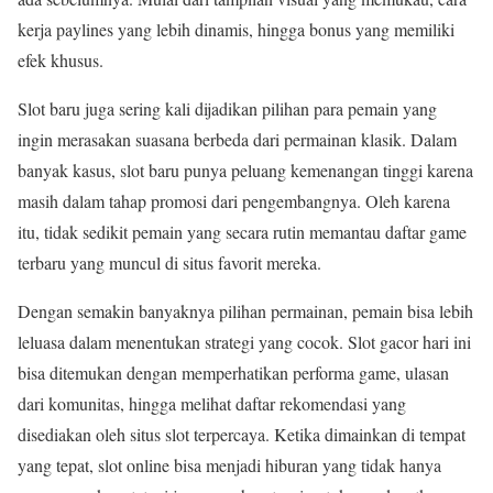
kerja paylines yang lebih dinamis, hingga bonus yang memiliki
efek khusus.
Slot baru juga sering kali dijadikan pilihan para pemain yang
ingin merasakan suasana berbeda dari permainan klasik. Dalam
banyak kasus, slot baru punya peluang kemenangan tinggi karena
masih dalam tahap promosi dari pengembangnya. Oleh karena
itu, tidak sedikit pemain yang secara rutin memantau daftar game
terbaru yang muncul di situs favorit mereka.
Dengan semakin banyaknya pilihan permainan, pemain bisa lebih
leluasa dalam menentukan strategi yang cocok. Slot gacor hari ini
bisa ditemukan dengan memperhatikan performa game, ulasan
dari komunitas, hingga melihat daftar rekomendasi yang
disediakan oleh situs slot terpercaya. Ketika dimainkan di tempat
yang tepat, slot online bisa menjadi hiburan yang tidak hanya