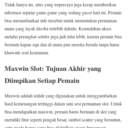
Tidak hanya itu, situs yang terpercaya juga kerap memberikan
informasi seputar game-game yang sedang gacor hari ini. Pemain
bisa memanfaatkan info tersebut untuk menentukan permainan
mana yang layak dicoba terlebih dahulu. Kemudahan akses
melalui perangkat seluler juga jadi nilai lebih, karena pemain bisa
bermain kapan saja dan di mana pun mereka berada tanpa harus
khawatir soal keamanan.
Maxwin Slot: Tujuan Akhir yang
Diimpikan Setiap Pemain
Maxwin adalah istilah yang digunakan untuk menggambarkan
hasil kemenangan tertinggi dalam satu sesi permainan slot. Untuk
bisa mendapatkan maxwin, pemain harus bermain di slot yang
memiliki fitur seperti pengali besar, simbol scatter yang beruntun,
serta mode bonus yang bisa diaktifkan secara bersamaan.