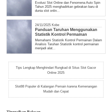
Evolusi Slot Online dan Fenomena Auto Spin
Tahun 2025 menghadirkan gebrakan baru di
dunia slot onlin...
24/11/2025
Kobe
Panduan Taruhan Menggunakan
Statistik Kontrol Permainan
Memahami Statistik Kontrol Permainan Dalam
Analisis Taruhan Statistik kontrol permainan
menjadi alat...
Tips Lengkap Menghindari Rungkad di Situs Slot Gacor
Online 2025
Slot88 Populer di Kalangan Pemain karena Kemenangan
Mudah dan Cepat
Tinggalkan Balasan