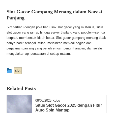
Slot Gacor Gampang Menang dalam Narasi
Panjang
Slot terbaru dengan pola baru, link slot gacor yang misterius, situs
slot gacor yang ramai, hingga
server thailand
yang populer—semua
berpadu membentuk kisah besar. Slot gacor gampang menang tidak
hanya hadir sebagai istilah, melainkan menjadi bagian dari
perjalanan panjang yang penuh emosi, penuh harapan, dan selalu
menyalakan api penasaran di setiap malam.
This
slot
entry
was
Related Posts
posted
in
08/08/2025
Kobe
Situs Slot Gacor 2025 dengan Fitur
Auto Spin Mantap