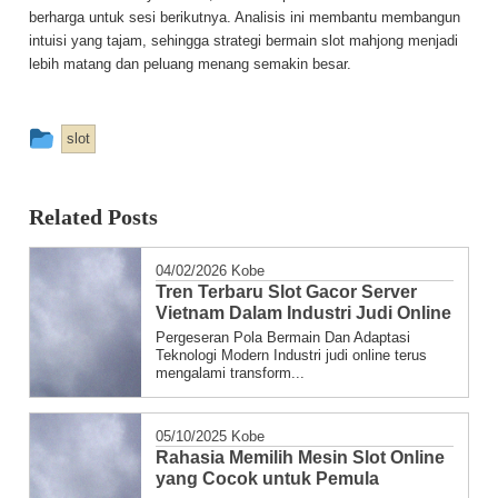
berharga untuk sesi berikutnya. Analisis ini membantu membangun
intuisi yang tajam, sehingga strategi bermain slot mahjong menjadi
lebih matang dan peluang menang semakin besar.
This
slot
entry
was
Related Posts
posted
in
04/02/2026
Kobe
Tren Terbaru Slot Gacor Server
Vietnam Dalam Industri Judi Online
Pergeseran Pola Bermain Dan Adaptasi
Teknologi Modern Industri judi online terus
mengalami transform...
05/10/2025
Kobe
Rahasia Memilih Mesin Slot Online
yang Cocok untuk Pemula