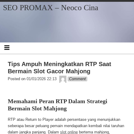
Skip
SEO PROMAX – Neoco Cina
to
content
Tips Ampuh Meningkatkan RTP Saat
Bermain Slot Gacor Mahjong
Kobe
Posted on
01/01/2026 22:13
Comment
Memahami Peran RTP Dalam Strategi
Bermain Slot Mahjong
RTP atau Return to Player adalah persentase yang menunjukkan
seberapa besar peluang pemain mendapatkan kembali nilai taruhan
dalam jangka panjang. Dalam
slot online
bertema mahjong,