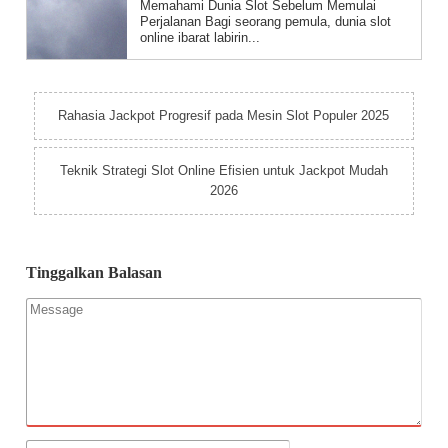
Memahami Dunia Slot Sebelum Memulai
Perjalanan Bagi seorang pemula, dunia slot
online ibarat labirin...
Rahasia Jackpot Progresif pada Mesin Slot Populer 2025
Teknik Strategi Slot Online Efisien untuk Jackpot Mudah
2026
Tinggalkan Balasan