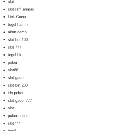
slot
slot raffi ahmad
Link Gacor
togel hari ini
akun demo
slot bet 100
slot 777
togel hk
poker
slot88
slot gacor
slot bet 200
idn poker
slot gacor 777
slot
poker online
slot777
togel