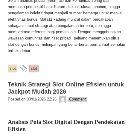
Selain analisis pribadi, informasi dari komunitas sering kali
membuka perspektif baru. Forum diskusi, ulasan anonim, hingga
pengalaman kolektif dapat menjadi sumber berharga untuk menilai
efektivitas bonus. Mata11 kadang muncul dalam percakapan
sebagai simbol strategi atau pengalaman tertentu, sehingga
memperkaya referensi bagi pemain lain. Dengan menggabungkan
wawasan komunitas dan riset pribadi, peluang menemukan situs
slot dengan bonus melimpah yang benar-benar bermanfaat semakin
terbuka lebar.
and
slot
slot
tagged
Teknik Strategi Slot Online Efisien untuk
Jackpot Mudah 2026
Kobe
Posted on
03/01/2026 22:26
Comment
Analisis Pola Slot Digital Dengan Pendekatan
Efisien