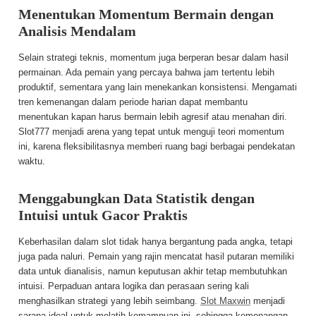
Menentukan Momentum Bermain dengan
Analisis Mendalam
Selain strategi teknis, momentum juga berperan besar dalam hasil
permainan. Ada pemain yang percaya bahwa jam tertentu lebih
produktif, sementara yang lain menekankan konsistensi. Mengamati
tren kemenangan dalam periode harian dapat membantu
menentukan kapan harus bermain lebih agresif atau menahan diri.
Slot777 menjadi arena yang tepat untuk menguji teori momentum
ini, karena fleksibilitasnya memberi ruang bagi berbagai pendekatan
waktu.
Menggabungkan Data Statistik dengan
Intuisi untuk Gacor Praktis
Keberhasilan dalam slot tidak hanya bergantung pada angka, tetapi
juga pada naluri. Pemain yang rajin mencatat hasil putaran memiliki
data untuk dianalisis, namun keputusan akhir tetap membutuhkan
intuisi. Perpaduan antara logika dan perasaan sering kali
menghasilkan strategi yang lebih seimbang.
Slot Maxwin
menjadi
sarana ideal untuk melatih kemampuan ini, sehingga kemenangan