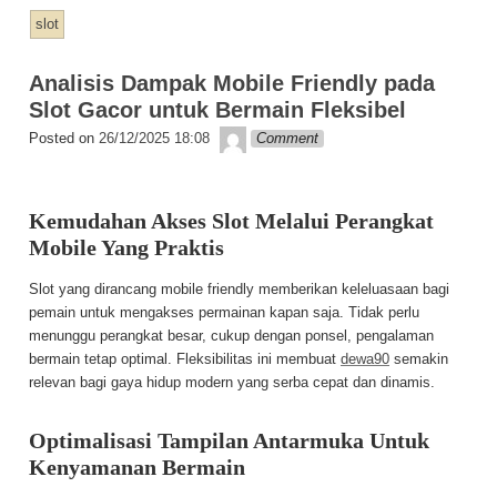
slot
Analisis Dampak Mobile Friendly pada
Slot Gacor untuk Bermain Fleksibel
Kobe
Posted on
26/12/2025 18:08
Comment
Kemudahan Akses Slot Melalui Perangkat
Mobile Yang Praktis
Slot yang dirancang mobile friendly memberikan keleluasaan bagi
pemain untuk mengakses permainan kapan saja. Tidak perlu
menunggu perangkat besar, cukup dengan ponsel, pengalaman
bermain tetap optimal. Fleksibilitas ini membuat
dewa90
semakin
relevan bagi gaya hidup modern yang serba cepat dan dinamis.
Optimalisasi Tampilan Antarmuka Untuk
Kenyamanan Bermain