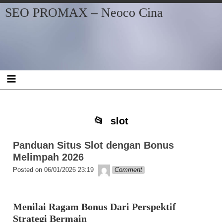
Skip
Skip
Skip
SEO PROMAX – Neoco Cina
to
to
to
content
BLOCK-
BLOCK-
2
3
slot
Panduan Situs Slot dengan Bonus
Melimpah 2026
Kobe
Posted on
06/01/2026 23:19
Comment
Menilai Ragam Bonus Dari Perspektif
Strategi Bermain