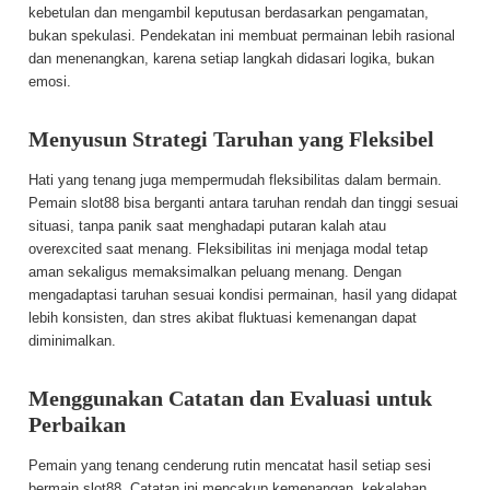
kebetulan dan mengambil keputusan berdasarkan pengamatan,
bukan spekulasi. Pendekatan ini membuat permainan lebih rasional
dan menenangkan, karena setiap langkah didasari logika, bukan
emosi.
Menyusun Strategi Taruhan yang Fleksibel
Hati yang tenang juga mempermudah fleksibilitas dalam bermain.
Pemain slot88 bisa berganti antara taruhan rendah dan tinggi sesuai
situasi, tanpa panik saat menghadapi putaran kalah atau
overexcited saat menang. Fleksibilitas ini menjaga modal tetap
aman sekaligus memaksimalkan peluang menang. Dengan
mengadaptasi taruhan sesuai kondisi permainan, hasil yang didapat
lebih konsisten, dan stres akibat fluktuasi kemenangan dapat
diminimalkan.
Menggunakan Catatan dan Evaluasi untuk
Perbaikan
Pemain yang tenang cenderung rutin mencatat hasil setiap sesi
bermain slot88. Catatan ini mencakup kemenangan, kekalahan,