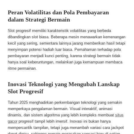
Peran Volatilitas dan Pola Pembayaran
dalam Strategi Bermain
Slot progresif memiliki karakteristik volatilitas yang berbeda
dibandingkan slot biasa. Beberapa mesin menawarkan kemenangan
kecil yang sering, sementara lainnya jarang memberikan hasil tetapi
menyimpan potensi hadiah luar biasa. Pemahaman terhadap pola
pembayaran menjadi kunci penting, karena strategi bermain tidak
hanya soal keberuntungan, melainkan juga kemampuan membaca
ritme permainan.
Inovasi Teknologi yang Mengubah Lanskap
Slot Progresif
Tahun 2025 menghadirkan perkembangan teknologi yang semakin
memperkaya pengalaman bermain. Visual interaktif, animasi
dinamis, dan sistem algoritma yang lebih kompleks membuat
situs
gacor
progresif tampil lebih imersif. Inovasi ini bukan hanya
mempercantik tampilan, tetapi juga menambah variasi cara jackpot
dapat dipicu, sehingga pemain merasakan sensasi baru di setiap