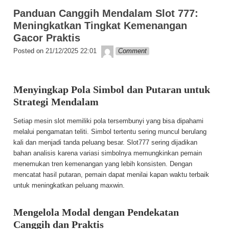
Panduan Canggih Mendalam Slot 777:
Meningkatkan Tingkat Kemenangan
Gacor Praktis
Kobe
Posted on
21/12/2025 22:01
Comment
Menyingkap Pola Simbol dan Putaran untuk
Strategi Mendalam
Setiap mesin slot memiliki pola tersembunyi yang bisa dipahami
melalui pengamatan teliti. Simbol tertentu sering muncul berulang
kali dan menjadi tanda peluang besar. Slot777 sering dijadikan
bahan analisis karena variasi simbolnya memungkinkan pemain
menemukan tren kemenangan yang lebih konsisten. Dengan
mencatat hasil putaran, pemain dapat menilai kapan waktu terbaik
untuk meningkatkan peluang maxwin.
Mengelola Modal dengan Pendekatan
Canggih dan Praktis