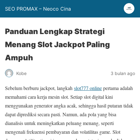
SEO PROMAX – Neoco Cina
Panduan Lengkap Strategi
Menang Slot Jackpot Paling
Ampuh
Kobe
3 bulan ago
Sebelum berburu jackpot, langkah
slot777 online
pertama adalah
memahami cara kerja mesin slot. Setiap slot digital kini
menggunakan generator angka acak, sehingga hasil putaran tidak
dapat diprediksi secara pasti. Namun, ada pola yang bisa
dianalisis untuk meningkatkan peluang menang, seperti
mengenali frekuensi pembayaran dan volatilitas game. Slot