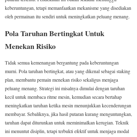
keberuntungan, tetapi memanfaatkan mekanisme yang disediakan
oleh permainan itu sendiri untuk meningkatkan peluang menang.
Pola Taruhan Bertingkat Untuk
Menekan Risiko
Tidak semua kemenangan bergantung pada keberuntungan
murni. Pola taruhan bertingkat, atau yang dikenal sebagai staking
plan, membantu pemain menekan risiko sekaligus menjaga
peluang menang. Strategi ini misalnya dimulai dengan taruhan
kecil untuk membaca ritme mesin, kemudian secara bertahap
meningkatkan taruhan ketika mesin menunjukkan kecenderungan
membayar. Sebaliknya, jika hasil putaran kurang menguntungkan,
taruhan dapat diturunkan untuk meminimalkan kerugian. Teknik
ini menuntut disiplin, tetapi terbukti efektif untuk menjaga modal